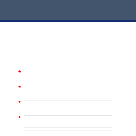
*
*
*
*