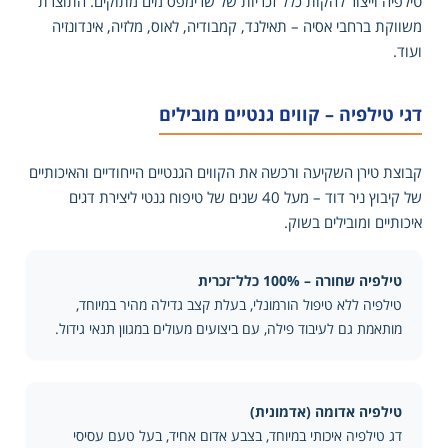
טילפיה וייצור להקות כלל־זכריות של שרימפס מים מתוקים. התוצרת
משווקת ברחבי אסיה – תאילנד, קמבודיה, לאוס, מלזיה, אינדונזיה
ועוד.
דגי טילפיה – קווים גנטיים מובילים
קבוצת טירן השקיעה ורכשה את הקווים הגנטיים הייחודיים והאיכותיים
של קיבוץ ניר דוד – מעל 40 שנים של טיפוח גנטי ליצירת דגים
איכותיים ומובילים בשוק.
טילפיה שחורה – 100% כלל־זכרית
טילפיה ללא טיפול הורמונלי, בעלת קצב גדילה מהיר במיוחד,
מותאמת גם לעיבוד פילה, עם ביצועים מעולים במגוון תנאי גידול.
טילפיה אדומה (אדמונית)
דג טילפיה איכותי במיוחד, בצבע אדום אחיד, בעל טעם עסיסי