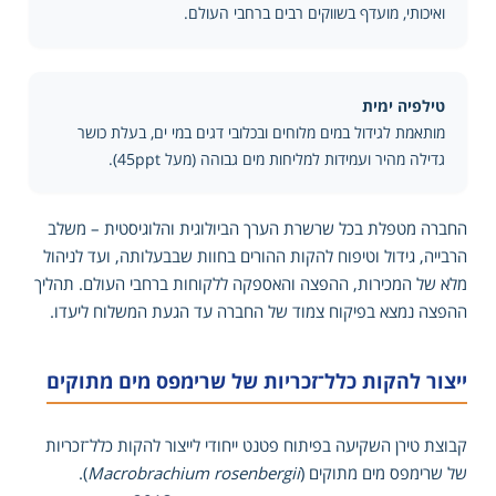
ואיכותי, מועדף בשווקים רבים ברחבי העולם.
טילפיה ימית
מותאמת לגידול במים מלוחים ובכלובי דגים במי ים, בעלת כושר
גדילה מהיר ועמידות למליחות מים גבוהה (מעל 45ppt).
החברה מטפלת בכל שרשרת הערך הביולוגית והלוגיסטית – משלב
הרבייה, גידול וטיפוח להקות ההורים בחוות שבבעלותה, ועד לניהול
מלא של המכירות, ההפצה והאספקה ללקוחות ברחבי העולם. תהליך
ההפצה נמצא בפיקוח צמוד של החברה עד הגעת המשלוח ליעדו.
ייצור להקות כלל־זכריות של שרימפס מים מתוקים
קבוצת טירן השקיעה בפיתוח פטנט ייחודי לייצור להקות כלל־זכריות
של שרימפס מים מתוקים (
Macrobrachium rosenbergii
).