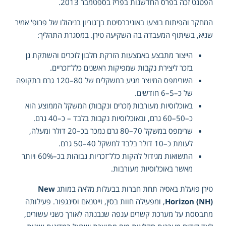
הפטנט זכה בפרס החדשנות בפריז בספטמבר 2013.
המחקר והפיתוח בוצעו באוניברסיטת בן־גוריון בניהולו של פרופ' אמיר
שגיא, בשיתוף המעבדה בה השקיעה טירן. במסגרת התהליך:
הייצור מתבצע באמצעות הזרקת חלבון לזכרים והשתקת גן
בזכר ליצירת נקבות שמפיקות ראשנים כלל־זכריים.
השרימפס המיוצר מגיע במשקלים של 80–120 גרם בתקופה
של כ–5–6 חודשים.
באוכלוסיות מעורבות (זכרים ונקבות) המשקל הממוצע הוא
כ–50–60 גרם, ובאוכלוסיות נקבות בלבד – כ–40 גרם.
שרימפס במשקל 70–80 גרם נמכר בכ–20 דולר ומעלה,
לעומת כ–10 דולר בלבד למשקל 40–50 גרם.
התשואות מגידול להקות כלל־זכריות גבוהות בכ–60% ויותר
מאשר באוכלוסיות מעורבות.
טירן פועלת באסיה תחת חברות בבעלות מלאה במותג
New
Horizon (NH)
, ומפעילה חוות בסין, וייטנאם וסינגפור. פעילותה
מתבססת על מערכת קשרים ענפה שנבנתה לאורך כשני עשורים,